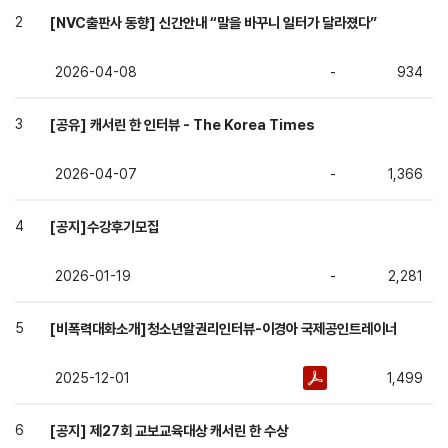
[NVC출판사 동향] 신간안내 “말을 바꾸니 일터가 달라졌다”
2
2026-04-08
-
934
[공유] 캐서린 한 인터뷰 - The Korea Times
3
2026-04-07
-
1,366
[공지]수강후기모집
4
2026-01-19
-
2,281
[비폭력대화소개]청소년알권리인터뷰-이경아 국제공인트레이너
5
2025-12-01
1,499
[공지] 제27회 교보교육대상 캐서린 한 수상
6