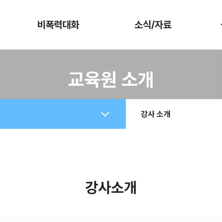
비폭력대화
소식/자료
NVC 소개
공지사항
교육원 소개
마셜, CNVC 소개
교육소식
추천의 글
자료실
강사 소개
교육과정
자주묻는 질문
강사소개