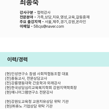
최종숙
강사구분 -
협력강사
전문분야 -
가족,상담,치유,영성,교육,갈등중재
주요 출강지역 -
서울,제주,경기,강원,온라인
이메일 -
58cjs@naver.com
이력/경력
(현)인성연구소 참샘 사회적협동조합 대표
(전)중등교사, 전문상담교사
(전)강릉영동대학 간호학과 외래강사
(현)한국상담심리교육복지학회 강원지역학회장
(현)에니어그램연구소 전문강사
(현)강원도교육청 교원치유상담 위탁 기관
(현)㈜휴노 기업상담 위탁 기관